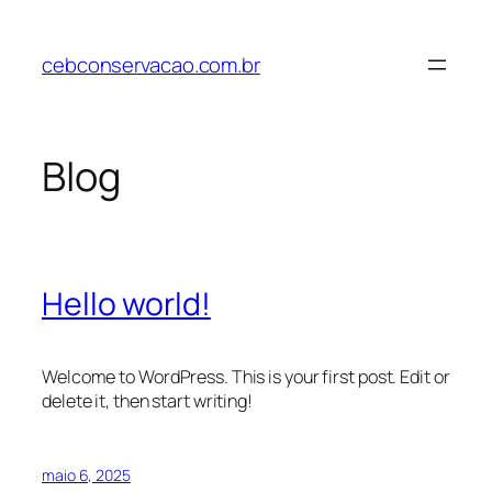
Pular
para
cebconservacao.com.br
o
conteúdo
Blog
Hello world!
Welcome to WordPress. This is your first post. Edit or
delete it, then start writing!
maio 6, 2025